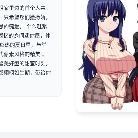
姐家里边的首个人共。
，只希望您们撒撒娇，
思的键爱。 个么赶紧
满返忆的乡间迷你屋，体
在炎热的夏日里，与堂
式像素风格的精美画
馨美好型的甜蜜时刻。
都栩栩如生期，带给你