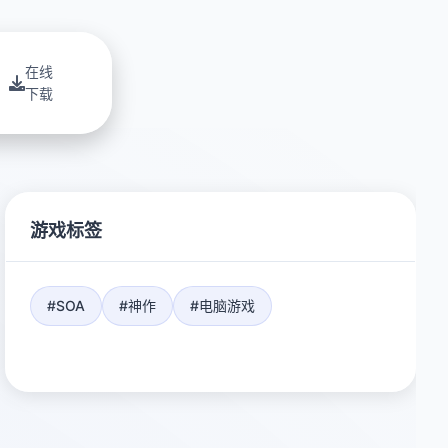
在线
下载
游戏标签
#SOA
#神作
#电脑游戏