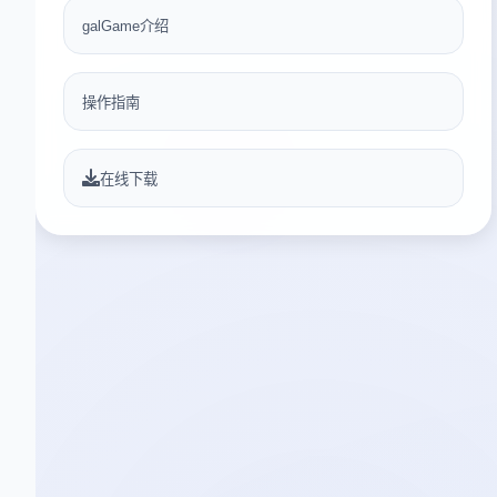
galGame介绍
操作指南
在线下载