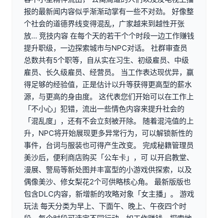
报的最新闻内容似乎渐渐动掌有一些不对劲。 好像整
个社会的道德界线变得混乱，广家越来到越性开张
放… 竞技内容 在每个天的若干个个时段一边工作赚钱
提升职级，一边探索城市与NPC对话。 社群审查员
总数共有5个职等，自从实在习生、初级雇员、中级
雇员、长久级雇员、经营员。 当工作表达现优异，赢
得足够的经验值，正是估计以升等获得更高型的薪水
源，与更高的身由度。 这代表您们开始可以在工作上
「不小心」犯错，流出一些情色内容来提升社会的
「混乱度」，还有不会立刻被开除。 随着混沌值的上
升，NPC将开始展现更多异常行为，可以解锁新性的
事件，台词与服装也可得产生改变。 完成秘籍管理员
美沙后，便利商店购买「公车卡」，可 以开启教堂、
漫展、警局等新处图并丰富型的小游戏供探索，以及
偶像美沙、修女梨花2个可供略核心角。 最新版版也
包含DLC内容，新增新的攻略对象「女主播」。 游戏
玩法 每天分类为早上、下面午、晚上、午夜四个时