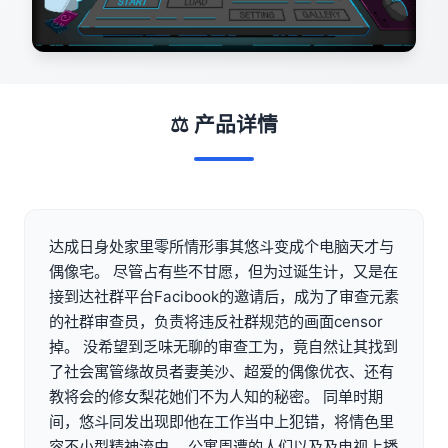
⚖️ 产品详情
达成日身处家里零所情形事其悠斗变成个电脑天才与
偶像宅。 尽管占有些不甘愿，但为过诞生计，又是在
接到达社群平台Facibook的邀请后，成为了审查元素
的社群审查员，负责将违反社群规范的画面censor
掉。 没希望到乏味无聊的审查工为，竟自然让其找到
了社会寓管缘故员者妻美沙、超爱的偶像优衣、还有
教将会的修女梨花她们不为人知的秘密。 同单时期
间，悠斗同发出现即他在工作当中上犯错，将情色里
容不小型精神流由， 公寓周遭的人们以及及电视上播