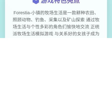
🗳️ 游戏特色亮点
Forestia-小镇的牧场生活是一款耕种农田、
照顾动物、钓鱼、采集以及矿山探索 通过牧
场生活与个性多彩的角色们愉快地交流 正统
派牧场生活模拟游戏 与关系好的女孩子成为
恋人然后在小镇的牧场生活… 关系变得更加
深入后还可以结婚? 搬到可可镇来的菲洛 因
为镇长的女儿比斯蒂的误会 被误以为是为了
重建牧场而移居此地 本打算只当普通居民的
菲洛 虽然想澄清误会,但在比斯蒂的笑容面前
无法说出口而开始了牧场生活 伴随着与小镇
居民们的深入交流 逐渐觉得在这里的牧场生
活也不错