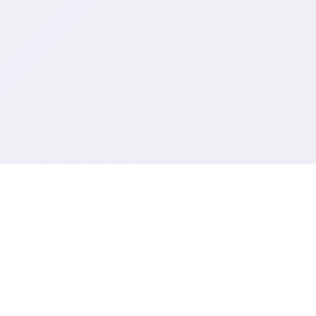
🏹 产品详情